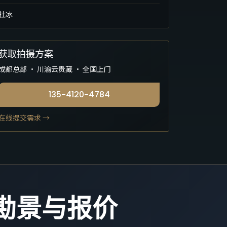
杜冰
获取拍摄方案
成都总部 · 川渝云贵藏 · 全国上门
135-4120-4784
在线提交需求 →
复勘景与报价