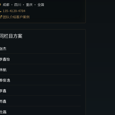
成都 · 四川 · 重庆 · 全国
135-4120-4784
团队介绍客户案例
同栏目方案
张杰
李鑫怡
林航
奉俊逸
李鑫
苏鑫
杜磊