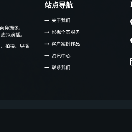
站点导航
关于我们
：商务摄像、
影视全案服务
R 虚拟演播。
客户案例作品
划、拍摄、导播
资讯中心
联系我们
·
蜀ICP备19004483号-1
屏幕
漳州婚纱摄影
旗舰淘宝
葉熙影业