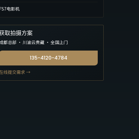
FS7电影机
获取拍摄方案
成都总部 · 川渝云贵藏 · 全国上门
135-4120-4784
在线提交需求 →