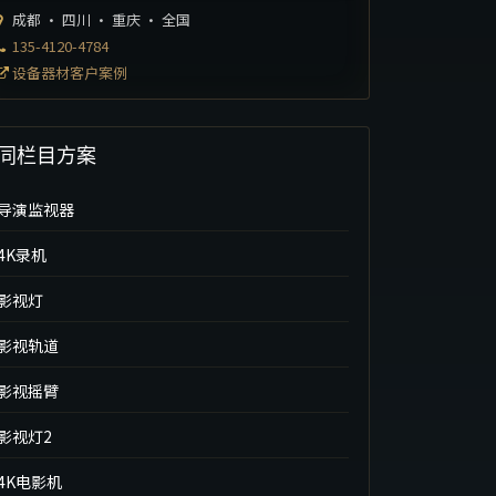
成都 · 四川 · 重庆 · 全国
135-4120-4784
设备器材客户案例
同栏目方案
导演监视器
4K录机
影视灯
影视轨道
影视摇臂
影视灯2
4K电影机