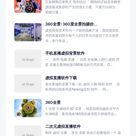
互联网预言家凯文 凯利说过： 网络经济就是依赖资
源连接成集群时产生的强大力量。只要方法得当，
就能引爆...
360全景-360度全景拍摄价...
虚拟现实技术作为一个新的战略产业，虚拟现实技
术的发展趋势为每个人的日常生活提供了巨大的变
化，各行各业...
手机直播虚拟背景软件
一、 使用 电脑 直播 ： 目前 在电脑上进行 虚拟 背
景 直播主要用的是OBS推流的方式实现； O...
虚拟直播软件下载
首先要做的是要下载一款 虚拟 人物 模拟 软件 ，目
前用的比较多的是facerig这款 软件 。 同...
360全景
1. 全景 又被称作3D 实景 ，就是指将拍摄的水平方
向360度，垂直视角180度的多张照片拼接而达...
二次元虚拟直播软件
制作 虚拟 主播 ，首先 需要 有自己想要做的一个 虚