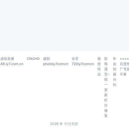
虚拟直播
CNUHD
摄影
全景
视
影
年
>>>>
AR.ly7.com.cn
photoly7comcn
720ly7comcn
觉
视
会
百度
传
课
拍
广专
达
堂-
摄
不要
统
分
一
站
更
新
栏
目
修
复
2026 ©
时光剪影