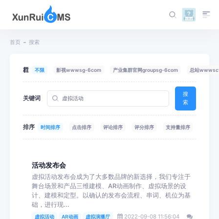
首页
搜索
栏目
不限
影视wwwsg-6com
产业集群官网groupsg-6com
总站wwwscf
搜
关键词
索
排序
时间排序
点击排序
评论排序
评分排序
支持量排序
活动发布会
虚拟活动发布会成为了大多数品牌的新选择，我们专注于
舞台场景和产品三维建模、AR动画制作、虚拟场景的设
计、建模和定型。以确认的发布会流程、串词、机位为基
础，进行现...
2022-09-08 11:56:04
虚拟活动
AR动画
虚拟演播厅